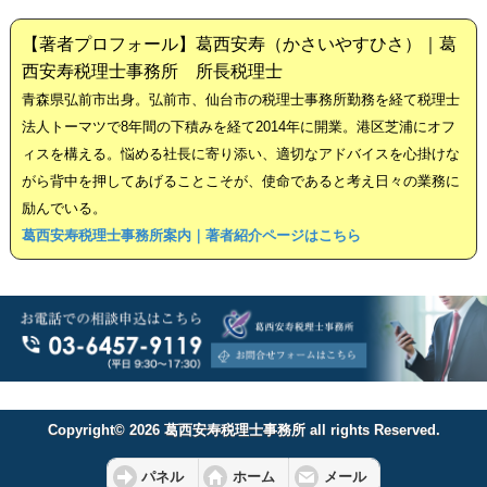
【著者プロフォール】葛西安寿（かさいやすひさ）｜葛
西安寿税理士事務所 所長税理士
青森県弘前市出身。弘前市、仙台市の税理士事務所勤務を経て税理士
法人トーマツで8年間の下積みを経て2014年に開業。港区芝浦にオフ
ィスを構える。悩める社長に寄り添い、適切なアドバイスを心掛けな
がら背中を押してあげることこそが、使命であると考え日々の業務に
励んでいる。
葛西安寿税理士事務所案内｜著者紹介ページはこちら
Copyright© 2026 葛西安寿税理士事務所 all rights Reserved.
パネル
ホーム
メール