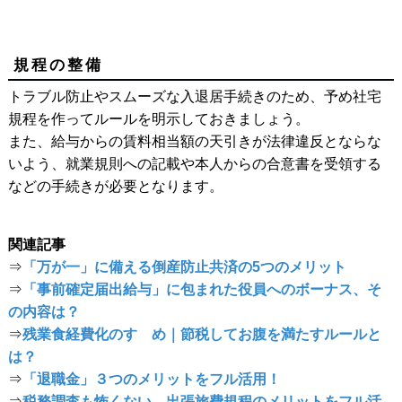
規程の整備
トラブル防止やスムーズな入退居手続きのため、予め社宅
規程を作ってルールを明示しておきましょう。
また、給与からの賃料相当額の天引きが法律違反とならな
いよう、就業規則への記載や本人からの合意書を受領する
などの手続きが必要となります。
関連記事
⇒
「万が一」に備える倒産防止共済の5つのメリット
⇒
「事前確定届出給与」に包まれた役員へのボーナス、そ
の内容は？
⇒
残業食経費化のすゝめ｜節税してお腹を満たすルールと
は？
⇒
「退職金」３つのメリットをフル活用！
⇒
税務調査も怖くない。出張旅費規程のメリットをフル活