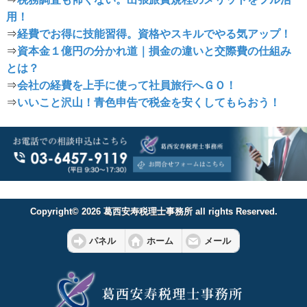
用！
⇒
経費でお得に技能習得。資格やスキルでやる気アップ！
⇒
資本金１億円の分かれ道｜損金の違いと交際費の仕組み
とは？
⇒
会社の経費を上手に使って社員旅行へＧＯ！
⇒
いいこと沢山！青色申告で税金を安くしてもらおう！
Copyright© 2026 葛西安寿税理士事務所 all rights Reserved.
パネル
ホーム
メール