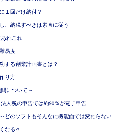
に１回だけ納付？
し、納税すべきは素直に従う
法あれこれ
難易度
功する創業計画書とは？
作り方
顧問について～
法人税の申告では約90％が電子申告
～どのソフトもそんなに機能面では変わらない
なる?!