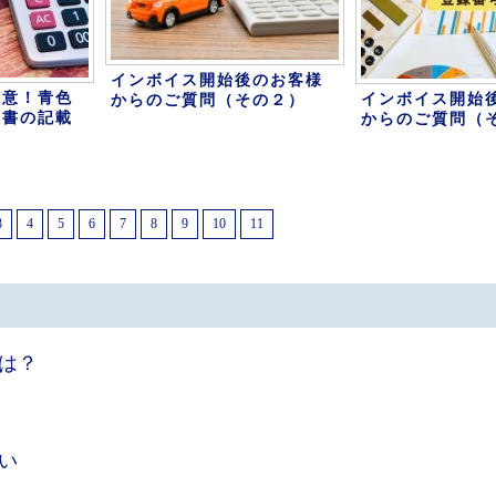
インボイス開始後のお客様
注意！青色
インボイス開始
からのご質問（その２）
訳書の記載
からのご質問（
3
4
5
6
7
8
9
10
11
は？
い